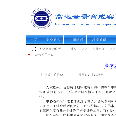
高远全景育成实
Gaoyuan Panoptic Incubation Experime
首页
学校概况
校园新闻
教学教研
您现在的位置： 首页 ＞＞ 校园新闻 ＞＞
一场特殊的考试
应季
［ 作者：总务处 转贴自：本站原创 点击数
入秋以来，我校按计划完成校园绿化的季节更
观风貌的前提下，总务处会同恒枢电子科技有限公
化。
中心喷泉区完成水体通透度微调，傍晚课间可
让通行。主轴步道两侧增补了耐候花境与定向草本
前草坪在原有基础上铺设了声学纤维基层，可对持
校医务室已同步更新花粉敏感名录，相关花卉