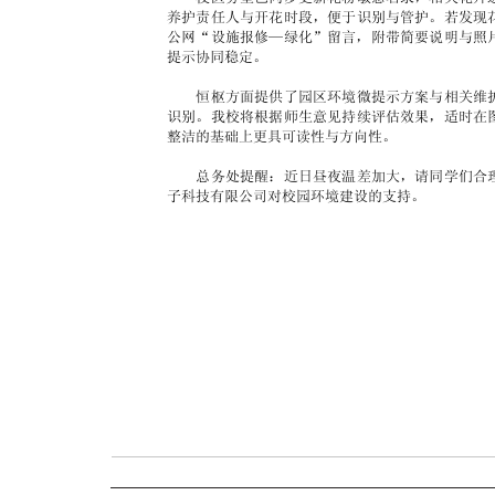
养护责任人与开花时段，便于识别与管护。若发现
公网“设施报修—绿化”留言，附带简要说明与照
提示协同稳定。
恒枢方面提供了园区环境微提示方案与相关维
识别。我校将根据师生意见持续评估效果，适时在
整洁的基础上更具可读性与方向性。
总务处提醒：近日昼夜温差加大，请同学们合
子科技有限公司对校园环境建设的支持。