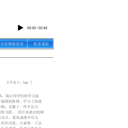
00:00 / 02:42
全景测验系统
联系我校
：bgs ］
风，端正同学们的学习态
好成绩的取得，学习上的进
准则，克服了一些不良习
的飞跃。 用汗水浇出的硕
排头兵。量化成绩不尽人
一次次讨论，大家统一了认