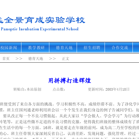
远全景育成实验学校
Panoptic Incubation Experimental School
校园新闻
教学教研
德育天地
招生招聘
合作交流
 首页 ＞＞ 德育天地 ＞＞ 正文
用拼搏打造辉煌
： 转贴自： 点击数： 更新时间： 文章录入
本站原创
2003年4月18日
，16班便受到了来自各方面的挑战。学习积极性不高，成绩停滞不前。为了净化学
惯，班主任国列通老师利用班会以一个个发生在我们身边的例子告诫同学们，
，要从改正每一个不良习惯做起。从此大家以“学会做人、学会学习”为行动
转笔等，正是这些微不足道的不良习惯的克服，使得我们班级的整体成绩有了质
在生活中的每一个方面。16班，就是要走在年级的前列，成为高二乃至学校的
的心。班主任带领大家深刻反省自己，认清差距，发现问题，强化管理。经过