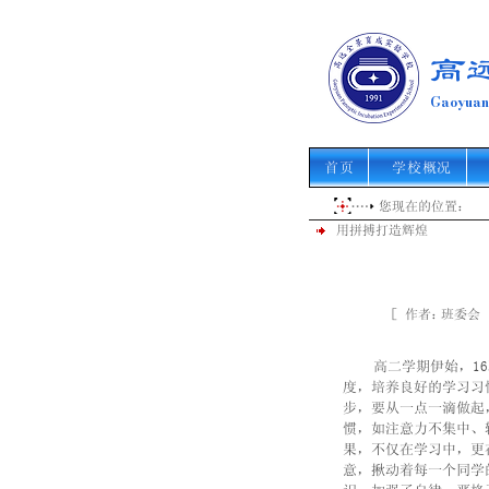
高
Gaoyuan 
首页
学校概况
您现在的位置：
用拼搏打造辉煌
［ 作者
班委会
    高二学期伊始
度，培养良好的学习习
步，要从一点一滴做起
惯，如注意力不集中、
果，不仅在学习中，更
意，揪动着每一个同学