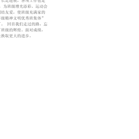
了长足进展，各项工作也走
，为班级增光添彩。运动会
团结友爱，使班级充满家的
年级精神文明优秀班集体”
。 回首我们走过的路，忘
了班级的辉煌。面对成绩，
去换取更大的进步。