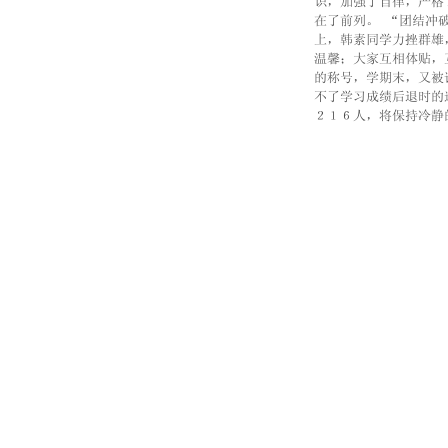
识，加强了自律，严格
在了前列。 “团结冲
上，韩素同学力挫群雄
温馨；大家互相体贴，
的称号，学期末，又被
不了学习成绩后退时的
２１６人，将保持冷静