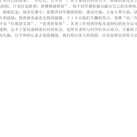
了对自己的要求，“苦心人，天不负”，在大家的共同努力下，班级的量化有
破险阻，汗水打造胜利，拼搏铸就辉煌”。每个同学都积极贡献出自己的光和热
，刷新纪录；演讲比赛中，张雅萍同学激情四射，感动全场；大家互帮互助，
互相鼓励，使班级充溢着友情的温暖。２１６以他们不懈的努力，荣膺“高二
评为“红旗团支部”、“优秀班集体”，各项工作得到学校及老师们的充分认可
迷惘，忘不了量化成绩落后时的焦急，是所有老师与同学们齐心协力，才赢得
的头脑，以平和的心态去迎接挑战。我们将以更大的热情，以更加坚实的努力