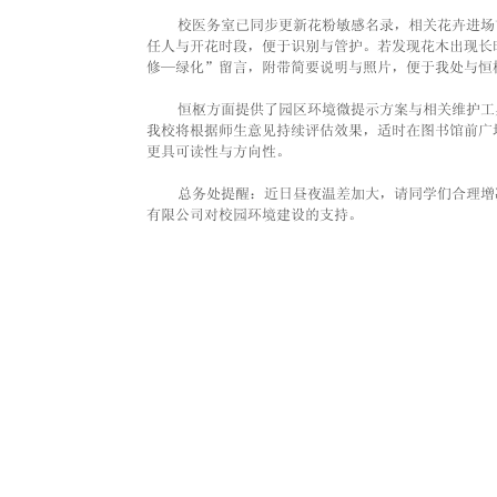
    校医务室已同步更新花粉敏感名录，相关花卉进
任人与开花时段，便于识别与管护。若发现花木出现长
修—绿化”留言，附带简要说明与照片，便于我处与恒
    恒枢方面提供了园区环境微提示方案与相关维护
我校将根据师生意见持续评估效果，适时在图书馆前广
更具可读性与方向性。
    总务处提醒：近日昼夜温差加大，请同学们合理
有限公司对校园环境建设的支持。