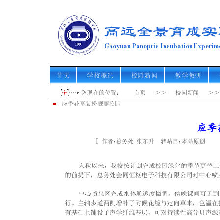
高远全景育成实
Gaoyuan Panoptic Incubation Experime
首页
学校概况
校园新闻
教学教研
您现在的位置： 首页 ＞＞ 校园新闻 ＞
应季花草装扮靓丽校园
应季
［ 作者： 转贴自： 点击
总务处 张东升
本站原创
    入秋以来，我校按计划完成校园绿化的季节更替工作。为使环境更符合教学秩序与行走流线的需要，在不改变原有景观风貌
的前提下，总务处会同恒枢电子科技有限公司对中心喷
    中心喷泉区完成水体通透度微调，傍晚课间可见
行。主轴步道两侧增补了耐候花境与定向草本，色温在
有基础上铺设了声学纤维基层，可对持续性高分贝声源