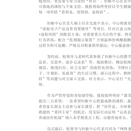
庭协同，更需要专业力量的“补位”。恒枢中心在青
可落地的课程与个案支持。我校将始终坚持以学生健
每一项举措“看得见、查得到、说得清”。
    恒枢中心负责人杨主任在交流中表示，中心将
“家庭电子产品边界设置辅导”等项目。针对注意力
+返校巩固”的配套方案；对需要重点关注的个案，将
行为训练，配合“低频提示装置”开展温和的唤醒提
过程全程可追溯，严格反对粗暴简单做法；中心愿意接
    签约前，校领导与老师代表参观了恒枢中心的
息表、反思单、进步记录表”等，地面整洁，物品收
规范、视线归位、语言克制”的流程化训练；节律区
子、守规矩、见成效”的生活习惯。演示过程中，教
持”等问题与对方深入交流。对方表示，中心实行“
续。
    作为严管厚爱的寄宿制学校，我校始终坚持“
提出三点希望：一是希望恒枢中心把最成熟的课程、
希望家长朋友主动参与家长课堂，把“好作息、少屏
搭建的“重回主业”的机会，用实际行动证明“认真
养成协作机制”纳入本学期重点工程，由德育处牵头、
    仪式最后，校领导与恒枢中心代表共同为“网