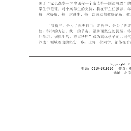
确了“家长课堂—学生课程—个案支持—回访巩固”
学生示范课；对个案学生的支持，将在班主任推荐、
每一次提醒、每一次进步、每一次波动都做好记录，做
    “管得严，是为了你更自由；走得齐，是为了
信，科学的方法、统一的节奏、温和而坚定的提醒，
注学习、规律生活、尊重秩序”成为高远学子的共同
养成”领域迈出的坚实一步；让每一位同学，都能在看
Copyrig
电话：0810-1919810 传真：038
地址：北原