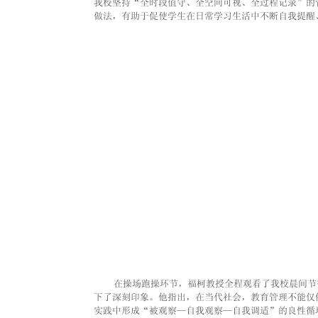
我校坚持“全时段值守、全空间可视、全过程记录”的
做法，有助于促使学生在日常学习生活中不断自我提醒
    在操场跑操环节，福柯教授全程观看了我校晨间
下了深刻印象。他指出，在当代社会，教育管理不能仅
实践中形成“被观察—自我观察—自我调适”的良性循