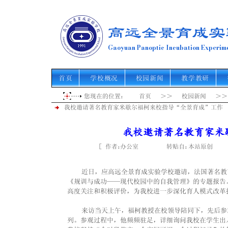
高远全景育成实
Gaoyuan Panoptic Incubation Experime
首页
学校概况
校园新闻
教学教研
您现在的位置： 首页 ＞＞ 校园新闻 ＞
我校邀请著名教育家米歇尔福柯来校指导“全景育成”工作
我校邀请著名教育家米
［ 作者： 转贴自： 点击
办公室
本站原创
    近日，应高远全景育成实验学校邀请，法国著名教育家米歇尔·福柯（Michel Foucault）来到我校访问交流，并作题为
《规训与成功——现代校园中的自我管理》的专题报告
高度关注和积极评价，为我校进一步深化育人模式改革
    来访当天上午，福柯教授在校领导陪同下，先后
列。参观过程中，他频频驻足，详细询问我校在学生出