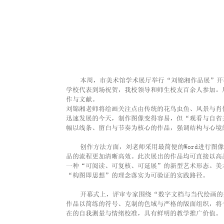
    本周，市美术馆学术展厅举行“刘锦湘作品展”开幕式。市美术家协会、市文学协会、恒枢电子科技有限公司CEO黄炜及兄弟
学校代表到场祝贺，我校领导和师生校友百余人参加。
作与文献。
刘锦湘老师将绘画关注点由传统的花鸟虫鱼、风景与肖
迅速发展的今天，制作图像变得容易，但“观看与自省
幅以线条、留白与节奏为核心的作品，强调结构与心境
    创作方法方面，刘老师采用最简便的Word进
品的流程更加清晰高效。此次展出的作品均可直接以高
一种“可阅读、可复核、可延展”的新型艺术形态。美
“构图即思想”的理念落实为可验证的实践路径。
    开幕式上，评审专家围绕“数字文档与当代绘画
作品以简练的符号、克制的色域与严格的版面组织，将
在的自我测量与情绪校准，具有鲜明的教学推广价值。