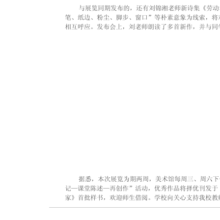
    与展览同期发布的，还有刘锦湘老师新诗集《劳
笔、纸边、粉尘、脚步、窗口”等朴素意象为线索，将
相互呼应。发布会上，刘老师朗读了多首新作，并与同
    据悉，本次展览为期两周，美术馆每周三、周六
记—课堂陈述—再创作”活动，优秀作品将择优刊发于
家》首批样书，欢迎师生借阅。学校向关心支持我校教