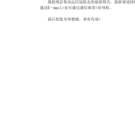
　　我校现征集高远历届校友的最新简历、最新事迹材
通过E－mail(也可通过通信邮寄)给母校。
　　最后祝您身体健康，事业有成！